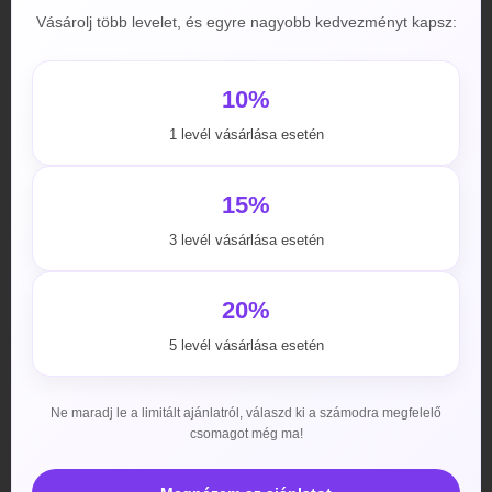
Vásárolj több levelet, és egyre nagyobb kedvezményt kapsz:
10%
1 levél vásárlása esetén
15%
3 levél vásárlása esetén
Információt gyűjt, hogy melyik Vitara 20mg webáruház
20%
a megbízható és hogy hol fordulhat elő, hogy
hamisítványt kap? Jól teszi, ha előzetesen tájékozódik,
5 levél vásárlása esetén
mert valóban vannak olyan üzletek, ahol nem az eredeti
terméket forgalmazzák. Márpedig, ha nem a Signature
Ne maradj le a limitált ajánlatról, válaszd ki a számodra megfelelő
Gyógyszergyár, mint hivatalos forgalmazó termékét
csomagot még ma!
vásárolja meg, akkor könnyen előfordulhat, hogy nem
azt fogja tapasztalni, mint amire […]