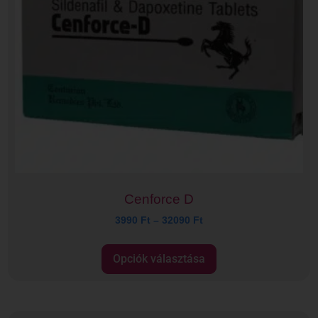
Cenforce D
3990
Ft
–
32090
Ft
Opciók választása