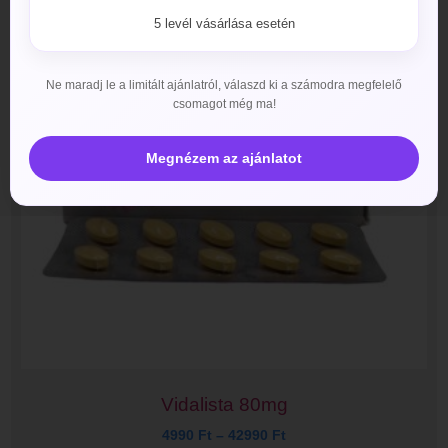
5 levél vásárlása esetén
Ne maradj le a limitált ajánlatról, válaszd ki a számodra megfelelő
csomagot még ma!
Megnézem az ajánlatot
Vidalista 80mg
4990
Ft
–
42990
Ft