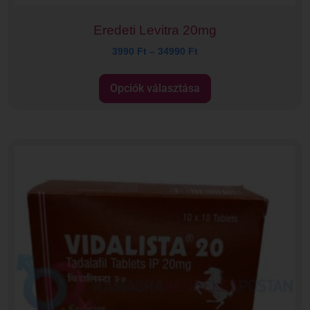
Eredeti Levitra 20mg
3990
Ft
–
34990
Ft
Opciók választása