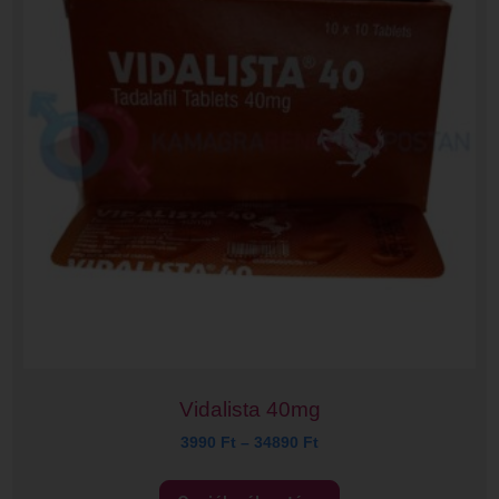
Vidalista 40mg
3990
Ft
–
34890
Ft