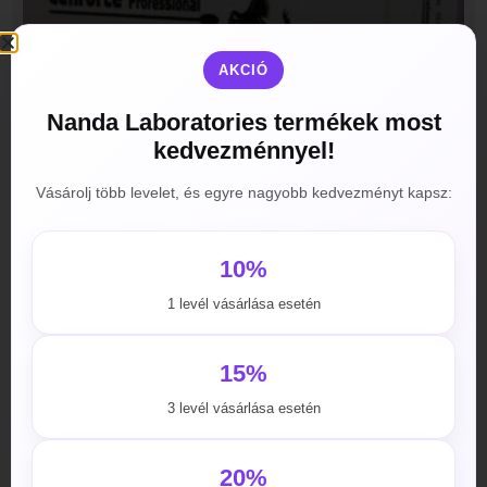
AKCIÓ
Nanda Laboratories termékek most
kedvezménnyel!
Vásárolj több levelet, és egyre nagyobb kedvezményt kapsz:
Cenforce Professional
10%
4990
Ft
–
59990
Ft
1 levél vásárlása esetén
Opciók választása
15%
3 levél vásárlása esetén
20%