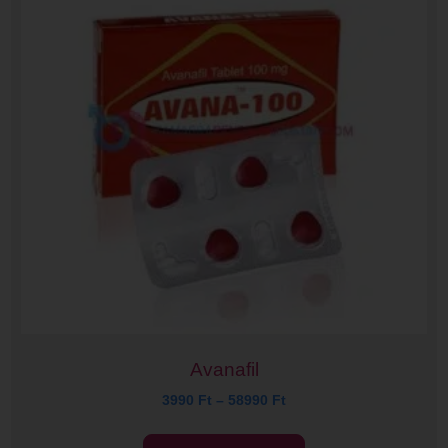
Avanafil
3990
Ft
–
58990
Ft