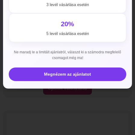
3 levél vásárlása esetén
20%
5 levél vásárlása esetén
Ne maradj le a limitált ajánlatról, válaszd ki a számodra megfelelő
csomagot még ma!
Levitra Generikum – Varderapid 40mg
3990
Ft
–
29990
Ft
Megnézem az ajánlatot
Opciók választása