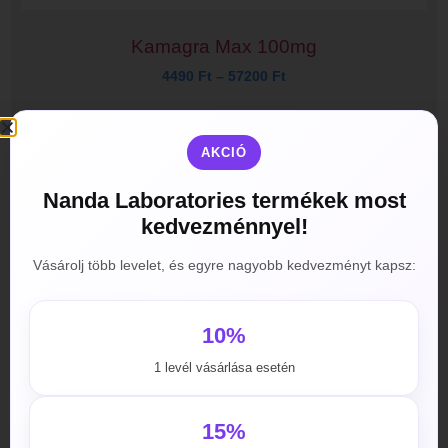
Kamagra Max 100mg
4490
Ft
–
57200
Ft
Opciók választása
AKCIÓ
Nanda Laboratories termékek most
kedvezménnyel!
Vásárolj több levelet, és egyre nagyobb kedvezményt kapsz:
10%
1 levél vásárlása esetén
15%