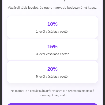
Vásárolj több levelet, és egyre nagyobb kedvezményt kapsz:
10%
1 levél vásárlása esetén
15%
3 levél vásárlása esetén
Töri a fejét, hogy micsoda lehetőségek rejlenek a
potencianövelésben? Valóban kiváló lehetőséget
20%
biztosít arra, hogy akár a korábbi merevedési gondjait
5 levél vásárlása esetén
palástolja, akár a szexuális teljesítményét javítsa!
Weboldalunkon most minden fontos kérdést érintő
Vitara 20mg leírás elérhető, így, bátran ajánljuk
Ne maradj le a limitált ajánlatról, válaszd ki a számodra megfelelő
figyelmébe! A termék megvásárlása előtt fontos, hogy
csomagot még ma!
tájékozódjon a lehetőségekről és mielőtt a legolcsóbb