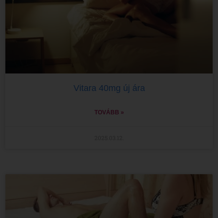
Vitara 40mg új ára
TOVÁBB »
2025.03.12.