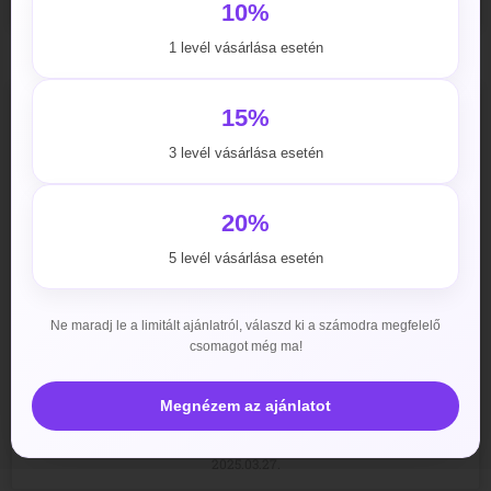
2025.03.30.
10%
1 levél vásárlása esetén
15%
3 levél vásárlása esetén
20%
5 levél vásárlása esetén
Ne maradj le a limitált ajánlatról, válaszd ki a számodra megfelelő
csomagot még ma!
Vitara 40mg mellékhatásai
Megnézem az ajánlatot
TOVÁBB »
2025.03.27.