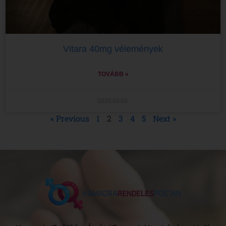
Vitara 40mg vélemények
TOVÁBB »
2025.03.03.
« Previous
1
2
3
4
5
Next »