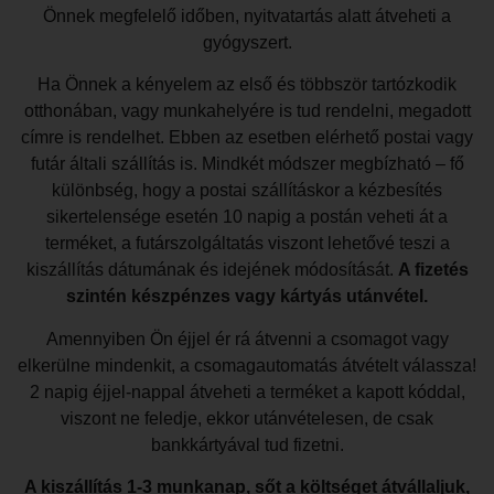
Önnek megfelelő időben, nyitvatartás alatt átveheti a
gyógyszert.
Ha Önnek a kényelem az első és többször tartózkodik
otthonában, vagy munkahelyére is tud rendelni, megadott
címre is rendelhet. Ebben az esetben elérhető postai vagy
futár általi szállítás is. Mindkét módszer megbízható – fő
különbség, hogy a postai szállításkor a kézbesítés
sikertelensége esetén 10 napig a postán veheti át a
terméket, a futárszolgáltatás viszont lehetővé teszi a
kiszállítás dátumának és idejének módosítását.
A fizetés
szintén készpénzes vagy kártyás utánvétel.
Amennyiben Ön éjjel ér rá átvenni a csomagot vagy
elkerülne mindenkit, a csomagautomatás átvételt válassza!
2 napig éjjel-nappal átveheti a terméket a kapott kóddal,
viszont ne feledje, ekkor utánvételesen, de csak
bankkártyával tud fizetni.
A kiszállítás 1-3 munkanap, sőt a költséget átvállaljuk,