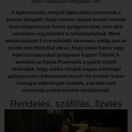
illetve valamilyen betegsége van!
A legfontosabb, melyről tájékoztatni szeretnénk a
kedves látogatót, hogy minden eladott termék eredeti!
Nem forgalmazunk hamis gyógyszereket, mert akár
veszélyes vegyületeket is tartalmazhatnak. Mivel
webáruházunk 5 éve működik sikeresen, eddig sem és
ezután sem fordulhat elő az, hogy valaki hamis vagy
lejárt szavatosságú gyógyszer kapjon Tőlünk! A
terméket az Ajanta Pharmától, a gyártó cégtől
vásároljuk, hogy széles rétegek magas minőségű
gyógyszerhez juthassanak hozzá! Ha további Super
Kamagra vélemények érdeklik, a termék alatt
olvashatja ezeket korábbi vásárlóinktól.
Rendelés, szállítás, fizetés