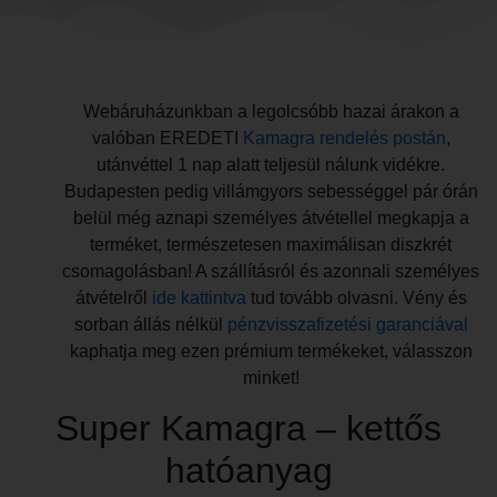
Webáruházunkban a legolcsóbb hazai árakon a
valóban EREDETI
Kamagra rendelés postán
,
utánvéttel 1 nap alatt teljesül nálunk vidékre.
Budapesten pedig villámgyors sebességgel pár órán
belül még aznapi személyes átvétellel megkapja a
terméket, természetesen maximálisan diszkrét
csomagolásban! A szállításról és azonnali személyes
átvételről
ide kattintva
tud tovább olvasni. Vény és
sorban állás nélkül
pénzvisszafizetési garanciával
kaphatja meg ezen prémium termékeket, válasszon
minket!
Super Kamagra – kettős
hatóanyag