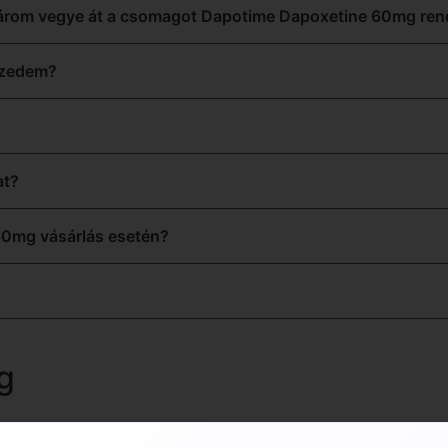
párom vegye át a csomagot Dapotime Dapoxetine 60mg ren
szedem?
at?
60mg vásárlás esetén?
g