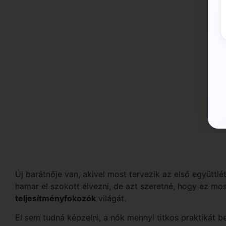
Új barátnője van, akivel most tervezik az első együtt
hamar el szokott élvezni, de azt szeretné, hogy ez mo
teljesítményfokozók
világát.
El sem tudná képzelni, a nők mennyi titkos praktikát be