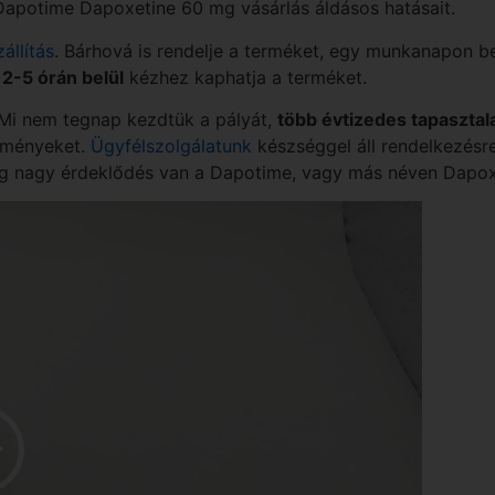
 Dapotime Dapoxetine 60 mg vásárlás áldásos hatásait.
állítás
. Bárhová is rendelje a terméket, egy munkanapon be
r
2-5 órán belül
kézhez kaphatja a terméket.
 Mi nem tegnap kezdtük a pályát,
több évtizedes tapasztala
ítményeket.
Ügyfélszolgálatunk
készséggel áll rendelkezésre
dig nagy érdeklődés van a Dapotime, vagy más néven Dapox