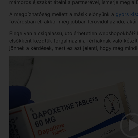
mámoros éjszakát átélni a partnerével, ismerje meg a
A megbízhatóság mellett a másik előnyünk a
gyors kisz
fővárosban él, akkor még jobban lerövidül az idő, aká
Elege van a csigalassú, utolérhetetlen webshopokból?
elsőkként kezdtük forgalmazni a férfiaknak való kész
jönnek a kérdések, mert ez azt jelenti, hogy még min
Videólejátszó