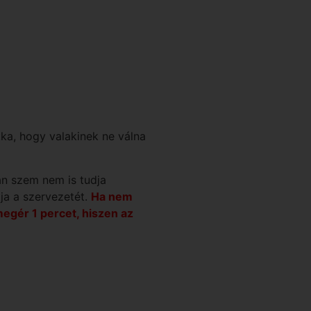
tka, hogy valakinek ne válna
an szem nem is tudja
ja a szervezetét.
Ha nem
megér 1 percet, hiszen az