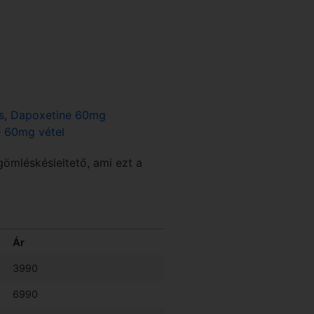
s
,
Dapoxetine 60mg
 60mg vétel
ömléskésleltető, ami ezt a
Ár
3990
6990