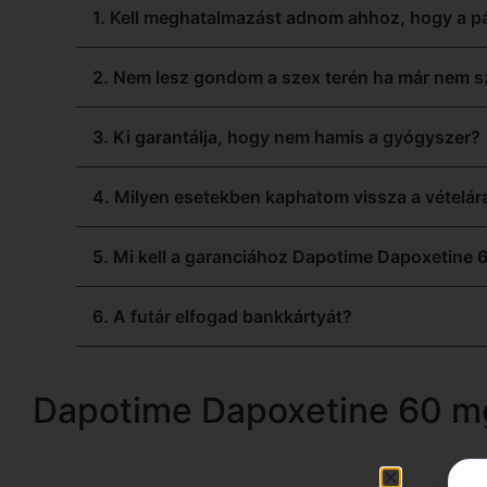
1. Kell meghatalmazást adnom ahhoz, hogy a 
2. Nem lesz gondom a szex terén ha már nem 
3. Ki garantálja, hogy nem hamis a gyógyszer?
4. Milyen esetekben kaphatom vissza a vételár
5. Mi kell a garanciához Dapotime Dapoxetine 
6. A futár elfogad bankkártyát?
Dapotime Dapoxetine 60 m