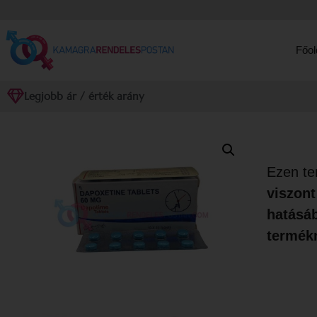
Főol
Legjobb ár / érték arány
Ezen te
viszon
hatásáb
termék