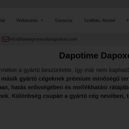
dal
Webáruház
Garancia
Szállítás, Átvétel
H
info@kamagrarendelespostan.com
Dapotime Dapox
rméket a gyártó beszüntette, így már nem kaphat
t másik gyártó cégeknek prémium minőségű ter
an, hatás erősségében és mellékhatási rátájáb
nek. Különbség csupán a gyártó cég nevében, 