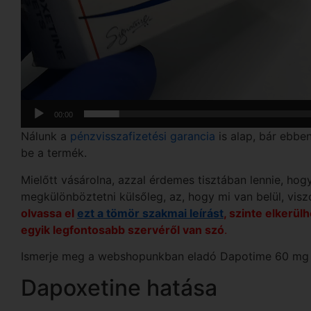
00:00
Nálunk a
pénzvisszafizetési garancia
is alap, bár ebben
be a termék.
Mielőtt vásárolna, azzal érdemes tisztában lennie, hog
megkülönböztetni külsőleg, az, hogy mi van belül, visz
olvassa el
ezt a tömör szakmai leírást
, szinte elkerü
egyik legfontosabb szervéről van szó
.
Ismerje meg a webshopunkban eladó Dapotime 60 mg h
Dapoxetine hatása