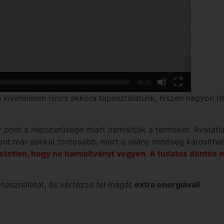
00:26
 kivételesen nincs akkora tapasztalatunk, hiszen nagyon ri
y pont a népszerűsége miatt hamisítják a terméket. Avatatl
ont már sokkal fontosabb, mert a silány minőség károsíthat
lhetetlen, hogy ne hamisítványt vegyen. A tudatos döntés 
asználatát, és vértezze fel magát
extra energiával!