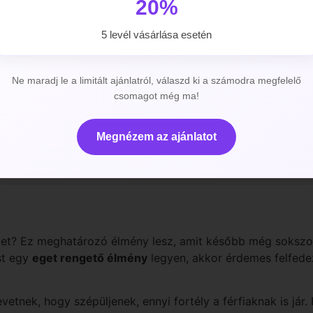
20%
5 levél vásárlása esetén
Ne maradj le a limitált ajánlatról, válaszd ki a számodra megfelelő
csomagot még ma!
Megnézem az ajánlatot
létet? Ez meghatározó élmény lesz, amit később még sokszo
st egy
eget rengető élmény
legyen, akkor érdemes felfedez
vetnek, hogy szépüljenek, ennyi fortély a férfiaknak is jár.