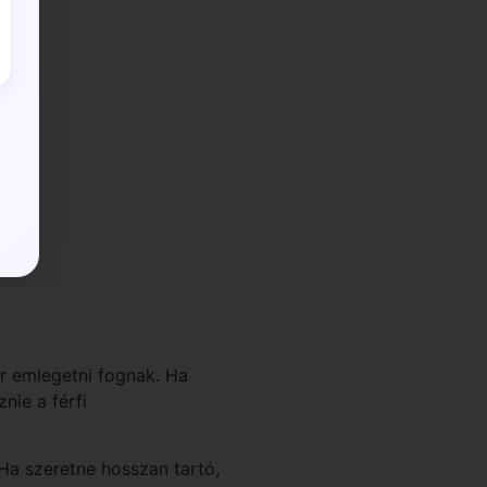
r emlegetni fognak. Ha
nie a férfi
 Ha szeretne hosszan tartó,