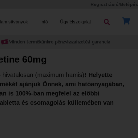
Regisztráció/Belépés
Tamás P.
nem régen
vásárolt
Dapotime
amisítványok
Infó
Ügyfélszolgálat
Dapoxetine 60mg
terméket innen:
Minden termékünkre pénzvisszafizetési garancia
Mosonmagyaróvár
etine 60mg
ó hivatalosan (maximum hamis)
! Helyette
mékét ajánjuk Önnek, ami hatóanyagában,
an is 100%-ban megfelel az előbbi
tabletta és csomagolás küllemében van