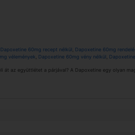
,
Dapoxetine 60mg recept nélkül
,
Dapoxetine 60mg rendelé
0mg vélemények
,
Dapoxetine 60mg vény nélkül
,
Dapoxetine
i át az együttlétet a párjával? A Dapoxetine egy olyan mag