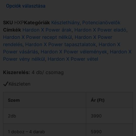
Opciók választása
SKU
HXP
Kategóriák
Készlethiány
,
Potencianövelők
Címkék
Hardon X Power árak
,
Hardon X Power eladó
,
Hardon X Power recept nélkül
,
Hardon X Power
rendelés
,
Hardon X Power tapasztalatok
,
Hardon X
Power vásárlás
,
Hardon X Power vélemények
,
Hardon X
Power vény nélkül
,
Hardon X Power vétel
Kiszerelés:
4 db/ csomag
Készleten
Szem
Ár (Ft)
2db
3990
1 doboz – 4 darab
5990