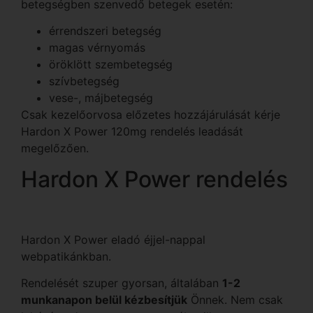
betegségben szenvedő betegek esetén:
érrendszeri betegség
magas vérnyomás
öröklött szembetegség
szívbetegség
vese-, májbetegség
Csak kezelőorvosa előzetes hozzájárulását kérje
Hardon X Power 120mg rendelés leadását
megelőzően.
Hardon X Power rendelés
Hardon X Power eladó éjjel-nappal
webpatikánkban.
Rendelését szuper gyorsan, általában
1-2
munkanapon belül kézbesítjük
Önnek. Nem csak