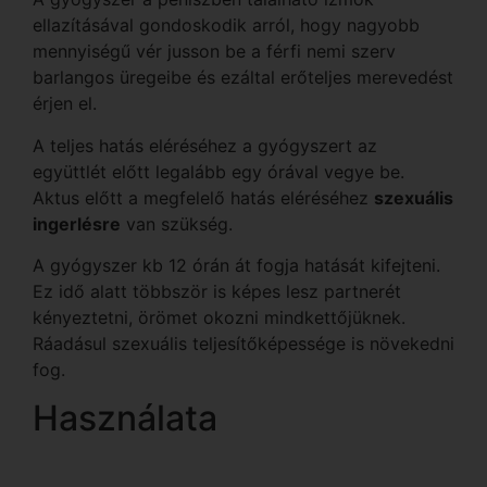
ellazításával gondoskodik arról, hogy nagyobb
mennyiségű vér jusson be a férfi nemi szerv
barlangos üregeibe és ezáltal erőteljes merevedést
érjen el.
A teljes hatás eléréséhez a gyógyszert az
együttlét előtt legalább egy órával vegye be.
Aktus előtt a megfelelő hatás eléréséhez
szexuális
ingerlésre
van szükség.
A gyógyszer kb 12 órán át fogja hatását kifejteni.
Ez idő alatt többször is képes lesz partnerét
kényeztetni, örömet okozni mindkettőjüknek.
Ráadásul szexuális teljesítőképessége is növekedni
fog.
Használata