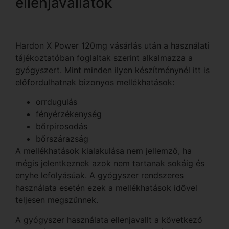
ellenjavallatok
Hardon X Power 120mg vásárlás után a használati
tájékoztatóban foglaltak szerint alkalmazza a
gyógyszert. Mint minden ilyen készítménynél itt is
előfordulhatnak bizonyos mellékhatások:
orrdugulás
fényérzékenység
bőrpirosodás
bőrszárazság
A mellékhatások kialakulása nem jellemző, ha
mégis jelentkeznek azok nem tartanak sokáig és
enyhe lefolyásúak. A gyógyszer rendszeres
használata esetén ezek a mellékhatások idővel
teljesen megszűnnek.
A gyógyszer használata ellenjavallt a következő