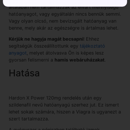
általában nem tartalmazzák az elvárt mennyiségű
hatóanyagot, vagy egyáltalán nincs bennük semmi.
Vagy olyan olcsó, nem bevizsgált hatóanyag van
benne, mely akár az egészségre is ártalmas lehet.
Kérjük ne hagyja magát becsapni
! Ehhez
segítségük összeállítottunk egy
tájékoztató
anyagot
, melyet átolvasva Ön is képes lesz
gyorsan felismerni a
hamis webáruházakat
.
Hatása
Hardon X Power 120mg rendelés után egy
szildenafil nevű hatóanyagú szerhez jut. Ez ismert
lehet sokak számára, hiszen a Viagra is ugyanezt a
szert tartalmazza.
A gyógyszer a péniszben található izmok