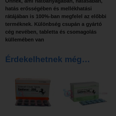
Önnek, ami hatóanyagában, hatásában,
hatás erősségében és mellékhatási
rátájában is 100%-ban megfelel az előbbi
terméknek. Különbség csupán a gyártó
cég nevében, tabletta és csomagolás
küllemében van
Érdekelhetnek még…