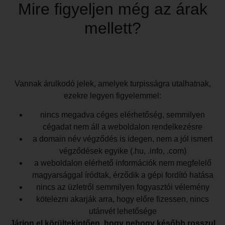
Mire figyeljen még az árak
mellett?
Vannak árulkodó jelek, amelyek turpisságra utalhatnak,
ezekre legyen figyelemmel:
nincs megadva céges elérhetőség, semmilyen
cégadat nem áll a weboldalon rendelkezésre
a domain név végződés is idegen, nem a jól ismert
végződések egyike (.hu, .info, .com)
a weboldalon elérhető információk nem megfelelő
magyarsággal íródtak, érződik a gépi fordító hatása
nincs az üzletről semmilyen fogyasztói vélemény
kötelezni akarják arra, hogy előre fizessen, nincs
utánvét lehetősége
Járjon el körültekintően, hogy nehogy később rosszul