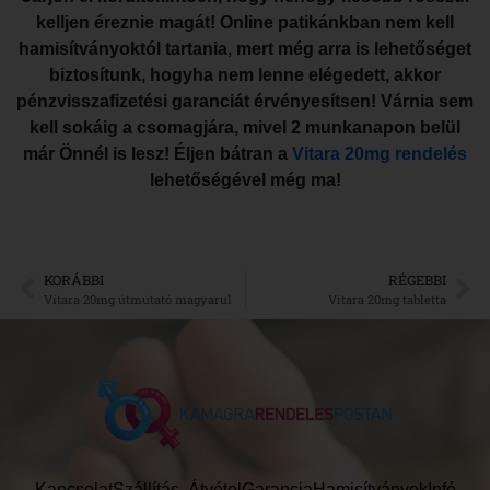
kelljen éreznie magát! Online patikánkban nem kell
hamisítványoktól tartania, mert még arra is lehetőséget
biztosítunk, hogyha nem lenne elégedett, akkor
pénzvisszafizetési garanciát érvényesítsen! Várnia sem
kell sokáig a csomagjára, mivel 2 munkanapon belül
már Önnél is lesz! Éljen bátran a
Vitara 20mg rendelés
lehetőségével még ma!
KORÁBBI
RÉGEBBI
Vitara 20mg útmutató magyarul
Vitara 20mg tabletta
Kapcsolat
Szállítás, Átvétel
Garancia
Hamisítványok
Infó