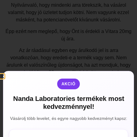
Nyilvánvaló, hogy mindenki arra törekszik, ha vásárol
valamit, hogy jó üzletet tudjon kötni. Nem vagyunk ezzel
másként, ha potencianövelőt kívánunk vásárolni.
Épp ezért nem meglepő, hogy Önt is érdekli a Vitara 20mg
új ára.
Az ár ráadásul egyben egy árulkodó jel is arra
vonatkozóan, hogy eredeti-e a termék vagy sem. Nem
árulunk el valószínűleg újdonságot, ha azt mondjuk, hogy
az eladó Vitara 20mg termékek között nem mind a
hivatalos gyártó, a Signature terméke. Akadnak
AKCIÓ
hamisítványok, amelyeket jobb, ha fenntartásokkal kezel.
Megváltoztatott összetétellel és az eredeti 20mg vardenafil
Nanda Laboratories termékek most
hatóanyagot nem tartalmazó termékekkel találkozhat.
kedvezménnyel!
Online patikánkban azonban nemcsak a Vitara 20mg új
Vásárolj több levelet, és egyre nagyobb kedvezményt kapsz:
ára kedvező, hanem még abban is biztosra mehet, hogy
eredeti terméket fog kézhez kapni, mivel erre még
pénzvisszafizetési garanciát is vállalunk
. A kiszállítás