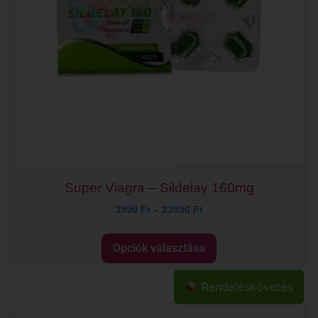
Super Viagra – Sildelay 160mg
3990
Ft
–
23990
Ft
Opciók választása
Rendeléskövetés