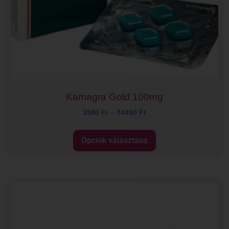
Kamagra Gold 100mg
3590
Ft
–
74490
Ft
Opciók választása