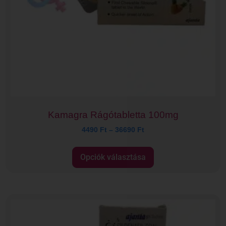
Kamagra Rágótabletta 100mg
4490
Ft
–
36690
Ft
Opciók választása