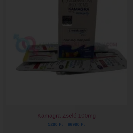
Kamagra Zselé 100mg
5290
Ft
–
66990
Ft