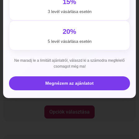
15%
3 levél vásárlása esetén
20%
5 levél vásárlása esetén
Ne maradj le a limitált ajánlatról, válaszd ki a számodra megfelelő
csomagot még ma!
Megnézem az ajánlatot
Hardon X Power
3800
Ft
–
29990
Ft
Opciók választása