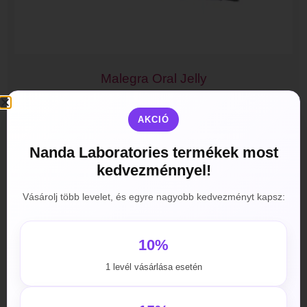
Malegra Oral Jelly
2990
Ft
–
56000
Ft
AKCIÓ
Opciók választása
Nanda Laboratories termékek most
kedvezménnyel!
Vásárolj több levelet, és egyre nagyobb kedvezményt kapsz:
10%
1 levél vásárlása esetén