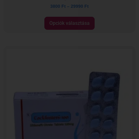
3800
Ft
–
29990
Ft
Opciók választása