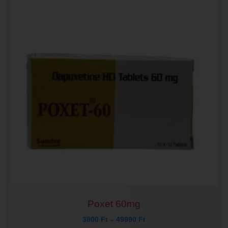
Poxet 60mg
3800
Ft
–
49990
Ft