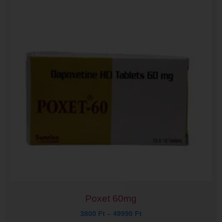
Poxet 60mg
3800
Ft
–
49990
Ft