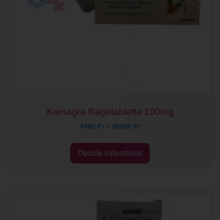
Kamagra Rágótabletta 100mg
4490
Ft
–
36690
Ft
Opciók választása