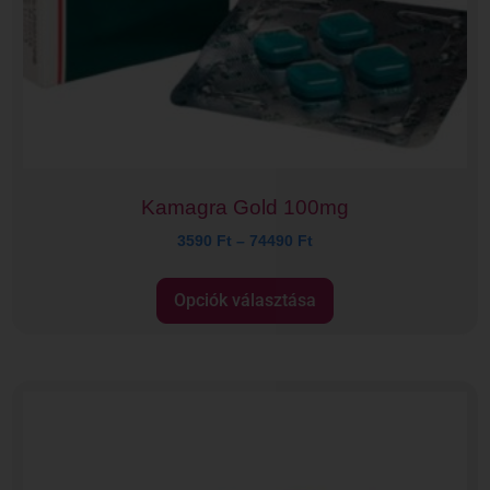
Kamagra Gold 100mg
3590
Ft
–
74490
Ft
Opciók választása