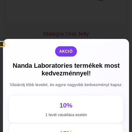
Malegra Oral Jelly
2990
Ft
–
56000
Ft
AKCIÓ
Opciók választása
Nanda Laboratories termékek most
kedvezménnyel!
Vásárolj több levelet, és egyre nagyobb kedvezményt kapsz:
10%
1 levél vásárlása esetén