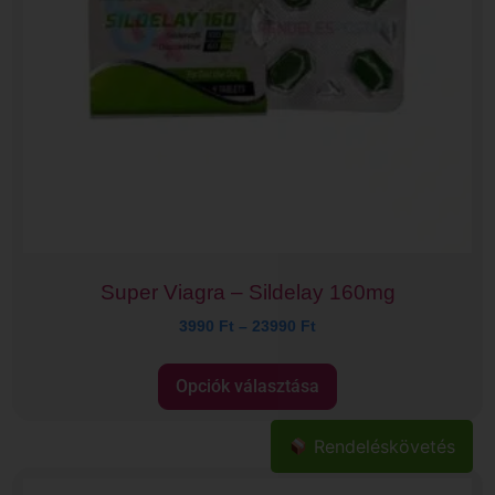
Super Viagra – Sildelay 160mg
3990
Ft
–
23990
Ft
Opciók választása
Rendeléskövetés