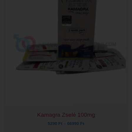
Kamagra Zselé 100mg
5290
Ft
–
66990
Ft