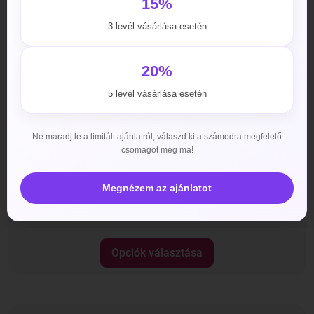
15%
3 levél vásárlása esetén
20%
5 levél vásárlása esetén
Ne maradj le a limitált ajánlatról, válaszd ki a számodra megfelelő
csomagot még ma!
Megnézem az ajánlatot
Hardon X Power
3800
Ft
–
29990
Ft
Opciók választása