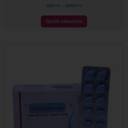
3800
Ft
–
29990
Ft
Opciók választása