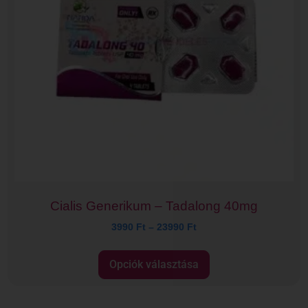
Cialis Generikum – Tadalong 40mg
3990
Ft
–
23990
Ft
Opciók választása