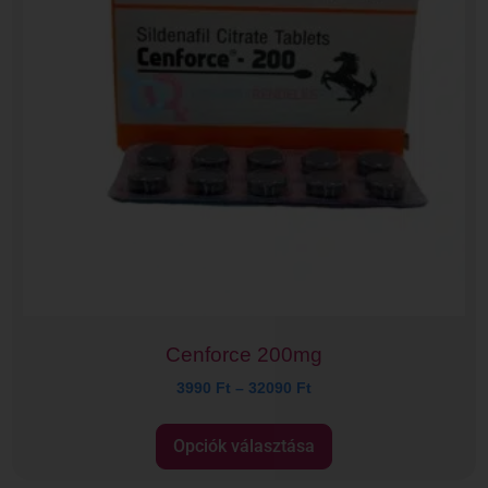
Cenforce 200mg
3990
Ft
–
32090
Ft
Opciók választása