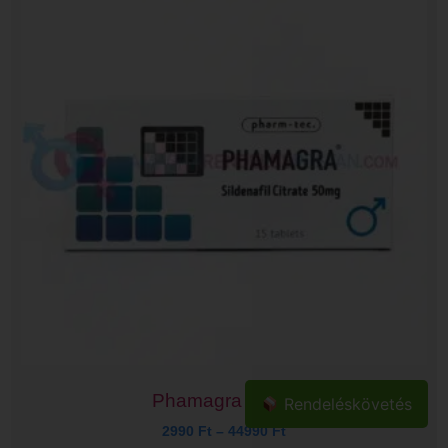
Phamagra 50mg
Rendeléskövetés
2990
Ft
–
44990
Ft