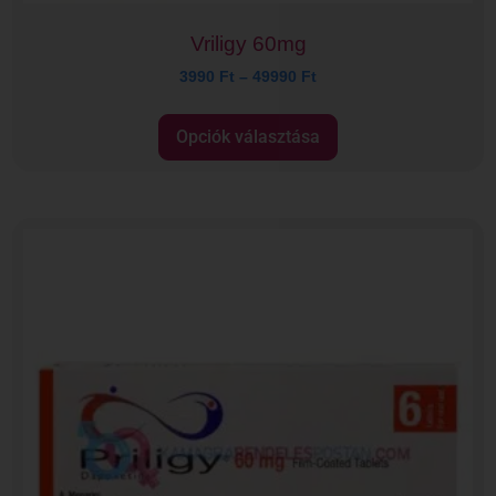
Vriligy 60mg
3990
Ft
–
49990
Ft
Opciók választása