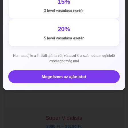
15%
3 levél vásárlása esetén
20%
5 levél vásárlása esetén
Ne maradj le a limitált ajánlatról, válaszd ki a számodra megfelelő
csomagot még ma!
Megnézem az ajánlatot
Super Vidalista
3990
Ft
–
36190
Ft