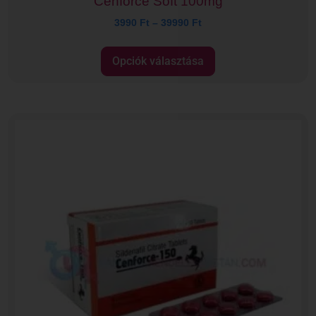
Cenforce Soft 100mg
3990
Ft
–
39990
Ft
Opciók választása