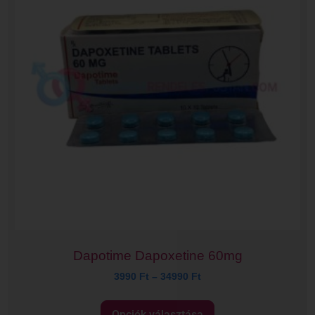
Dapotime Dapoxetine 60mg
3990
Ft
–
34990
Ft
Opciók választása