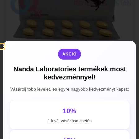
AKCIÓ
Nanda Laboratories termékek most
kedvezménnyel!
Vidalista 80mg
4990
Ft
–
42990
Ft
Vásárolj több levelet, és egyre nagyobb kedvezményt kapsz:
Opciók választása
10%
1 levél vásárlása esetén