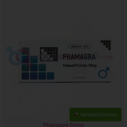
Rendeléskövetés
Phamagra 50mg