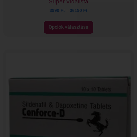
Super Vidalista
3990
Ft
–
36190
Ft
Opciók választása