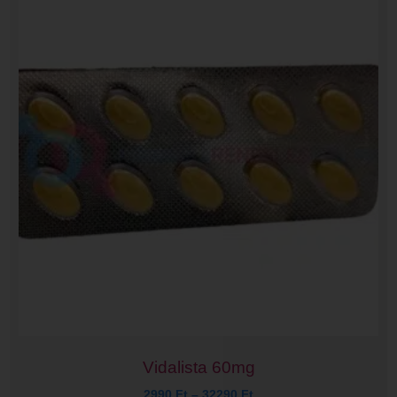
Vidalista 60mg
2990
Ft
–
32290
Ft