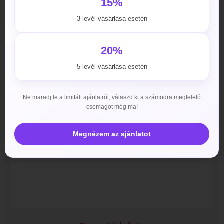
15%
3 levél vásárlása esetén
20%
5 levél vásárlása esetén
Ne maradj le a limitált ajánlatról, válaszd ki a számodra megfelelő
csomagot még ma!
Megnézem az ajánlatot