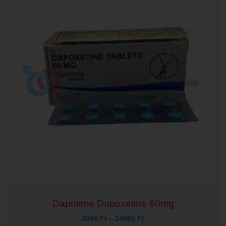
Dapotime Dapoxetine 60mg
3990
Ft
–
34990
Ft