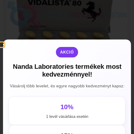
AKCIÓ
Nanda Laboratories termékek most
kedvezménnyel!
Vásárolj több levelet, és egyre nagyobb kedvezményt kapsz:
Vidalista 80mg
4990
Ft
–
42990
Ft
10%
Opciók választása
1 levél vásárlása esetén