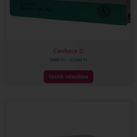
Cenforce D
3990
Ft
–
32090
Ft
Opciók választása